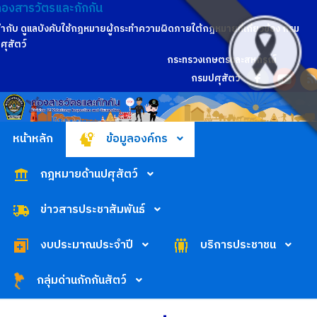
กองสารวัตรและกักกัน
ำกับ ดูแลบังคับใช้กฎหมายผู้กระทำความผิดภายใต้กฎหมายที่เกี่ยวข้อง กรม
ศุสัตว์
กระทรวงเกษตรและสหกรณ์
กรมปศุสัตว์
หน้าหลัก
ข้อมูลองค์กร
กฎหมายด้านปศุสัตว์
ข่าวสารประชาสัมพันธ์
งบประมาณประจำปี
บริการประชาชน
กลุ่มด่านกักกันสัตว์