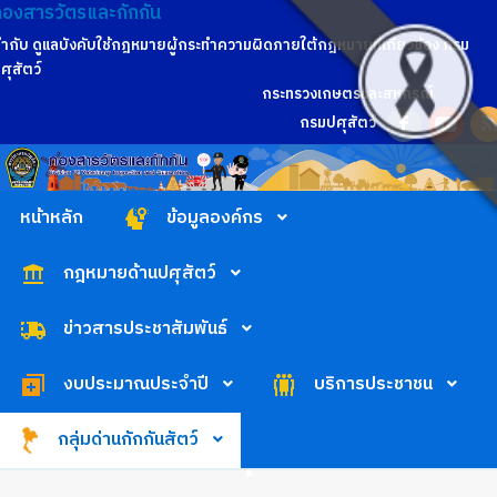
กองสารวัตรและกักกัน
ำกับ ดูแลบังคับใช้กฎหมายผู้กระทำความผิดภายใต้กฎหมายที่เกี่ยวข้อง กรม
ศุสัตว์
กระทรวงเกษตรและสหกรณ์
กรมปศุสัตว์
หน้าหลัก
ข้อมูลองค์กร
กฎหมายด้านปศุสัตว์
ข่าวสารประชาสัมพันธ์
งบประมาณประจำปี
บริการประชาชน
กลุ่มด่านกักกันสัตว์