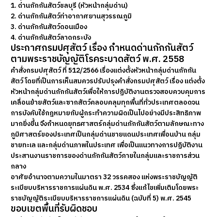
1. ด่านกักกันสัตว์ชลบุรี (หัวหน้ากลุ่มด่าน)
2. ด่านกักกันสัตว์ท่าอากาศยานสุวรรณภูมิ
3. ด่านกักกันสัตว์ดอนเมือง
4. ด่านกักกันสัตว์ลาดกระบัง
ประกาศกรมปศุสัตว์ เรื่อง กำหนดด่านกักกันสัตว์
ตามพระราชบัญญัติโรคระบาดสัตว์ พ.ศ. 2558
คำสั่งกรมปศุสัตว์ ที่ 512/2566 เรื่องแต่งตั้งหัวหน้ากลุ่มด่านกักกัน
สัตว์ โดยที่เป็นการเห็นสมควรปรับปรุงคำสั่งกรมปศุสัตว์ เรื่อง แต่งตั้ง
หัวหน้ากลุ่มด่านกักกันสัตว์เพื่อให้การปฏิบัติงานตรวจสอบควบคุมการ
เคลื่อนย้ายสัตว์และซากสัตว์คลอบคลุมทุกพื้นที่ทั่วประเทศตลอดจน
การบังคับใช้กฎหมายกับผู้กระทำความผิดเป็นไปอย่างมีประสิทธิภาพ
มากยิ่งขึ้น จึงกำหนดยุทธศาสตร์กลุ่มด่านกักกันสัตว์ตามลักษณะทาง
ภูมิศาสตร์ของประเทศเป็นกลุ่มด่านชายแดนประเทศเพื่อนบ้าน กลุ่ม
ชายทะเล และกลุ่มด่านภาพในประเทศ เพื่อเป็นแนวทางการปฏิบัติงาน
ประสานงานราชการของด่านกักกันสัตว์ภายในกลุ่มและราชการส่วน
กลาง
อาศัยอำนาจตามความในมาตรา 32 วรรคสอง แห่งพระราชบัญญัติ
ระเบียบบริหารราชการแผ่นดิน พ.ศ. 2534 ซึ่งแก้ไขเพิ่มเติมโดยพระ
ราชบัญญัติระเบียบบริหารราชการแผ่นดิน (ฉบับที่ 5) พ.ศ. 2545
ขอบเขตพื้นที่รับผิดชอบ