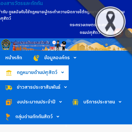
กองสารวัตรและกักกัน
ำกับ ดูแลบังคับใช้กฎหมายผู้กระทำความผิดภายใต้กฎหมายที่เกี่ยวข้อง กรม
ศุสัตว์
กระทรวงเกษตรและสหกรณ์
กรมปศุสัตว์
หน้าหลัก
ข้อมูลองค์กร
กฎหมายด้านปศุสัตว์
ข่าวสารประชาสัมพันธ์
งบประมาณประจำปี
บริการประชาชน
กลุ่มด่านกักกันสัตว์