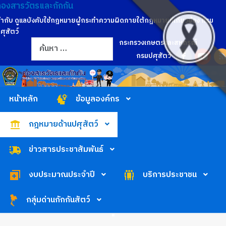
กองสารวัตรและกักกัน
ำกับ ดูแลบังคับใช้กฎหมายผู้กระทำความผิดภายใต้กฎหมายที่เกี่ยวข้อง กรม
ศุสัตว์
การค้นหา
กระทรวงเกษตรและสหกรณ์
กรมปศุสัตว์
หน้าหลัก
ข้อมูลองค์กร
กฎหมายด้านปศุสัตว์
ข่าวสารประชาสัมพันธ์
งบประมาณประจำปี
บริการประชาชน
กลุ่มด่านกักกันสัตว์