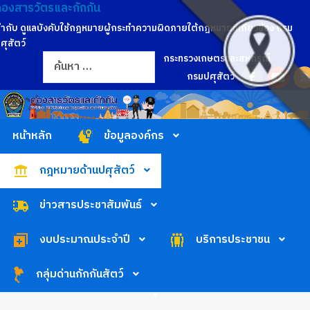
กองสารวัตรและกักกัน
ำกับ ดูแลบังคับใช้กฎหมายผู้กระทำความผิดภายใต้กฎหมายที่เกี่ยวข้อง กรม
ศุสัตว์
การค้นหา
กระทรวงเกษตรและสหกรณ์
กรมปศุสัตว์
หน้าหลัก
ข้อมูลองค์กร
กฎหมายด้านปศุสัตว์
ข่าวสารประชาสัมพันธ์
งบประมาณประจำปี
บริการประชาชน
กลุ่มด่านกักกันสัตว์